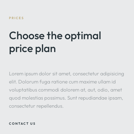
perspiciatis est itaque libero velit eaque officia,
aperiam ad ratione omnis eos ipsum, dolores quae!
Nostrum quidem corporis esse doloribus inventore,
PRICES
odio magnam soluta fugit!
Choose the optimal
price plan
Lorem ipsum dolor sit amet, consectetur adipisicing
elit. Dolorum fuga ratione cum maxime ullam id
voluptatibus commodi dolorem at, aut, odio, amet
quod molestias possimus. Sunt repudiandae ipsam,
consectetur repellendus.
CONTACT US