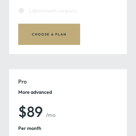
Laboriosam corporis
CHOOSE A PLAN
Pro
More advanced
$89
/mo
Per month