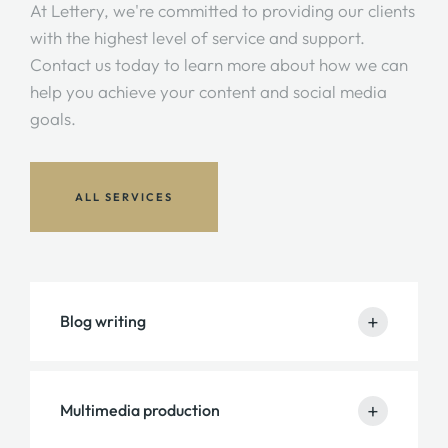
At Lettery, we're committed to providing our clients
with the highest level of service and support.
Contact us today to learn more about how we can
help you achieve your content and social media
goals.
ALL SERVICES
+
Blog writing
Lorem ipsum dolor sit amet, consectetur adipisicing
+
Multimedia production
elit. Veniam, at facilis totam in adipisci et